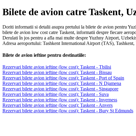
Bilete de avion catre Taskent, U
Doriti informatii si detalii asupra pretului la bilete de avion pentru Yu
bilete de avion low cost catre Taskent, informatii despre fiecare aer
Derulati în jos pentru a afla mai multe despre Yuzhny Airport, Uzbekis
Adresa aeroportului: Tashkent International Airport (TAS), Tashkent,
Bilete de avion ieftine pentru destinatiile:
Rezervari bilete avion ieftine (low cost): Taskent - Tbilisi
Rezervari bilete avion ieftine (low cost): Taskent - Bissau
Rezervari bilete avion ieftine (low cost): Taskent - Port of Spain
Rezervari bilete avion ieftine (low cost): Taskent - N Djamena
Rezervari bilete avion ieftine (low cost): Taskent - Singapore
Rezervari bilete avion ieftine (low cost): Taskent - Suva
Rezervari bilete avion ieftine (low cost): Taskent - Inverness
Rezervari bilete avion ieftine (low cost): Taskent - Anvers
Rezervari bilete avion ieftine (low cost): Taskent - Bury St Edmunds