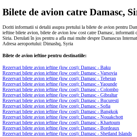
Bilete de avion catre Damasc, Si
Doriti informatii si detalii asupra pretului la bilete de avion pentru D
ieftine bilete avion, bilete de avion low cost catre Damasc, informatii
Siria. Derulati în jos pentru a afla mai multe despre Damascus Internatio
Adresa aeroportului: Dimashq, Syria
Bilete de avion ieftine pentru destinatiile:
Rezervari bilete avion ieftine (low cost): Damasc - Baku
Rezervari bilete avion ieftine (low cost): Damasc - Varsovia
Rezervari bilete avion ieftine (low cost): Damasc - Teheran
Rezervari bilete avion ieftine (low cost): Damasc - Yaounde
Rezervari bilete avion ieftine (low cost): Damasc - Colombo
Rezervari bilete avion ieftine (low cost): Damasc - Gibraltar
Rezervari bilete avion ieftine (low cost): Damasc - Bucuresti
Rezervari bilete avion ieftine (low cost): Damasc - Sofia
Rezervari bilete avion ieftine (low cost): Damasc - Bangkok
Rezervari bilete avion ieftine (low cost): Damasc - Nouakchott
Rezervari bilete avion ieftine (low cost): Damasc - Khartoum
Rezervari bilete avion ieftine (low cost): Damasc - Bordeaux
Rezervari bilete avion ieftine (low cost): Damasc - Shetland Islands