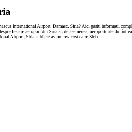
ria
amascus International Airport, Damasc, Siria? Aici gasiti informatii compl
 despre fiecare aeroport din Siria si, de asemenea, aeroporturile din în
nal Airport, Siria si bilete avion low cost catre Siria.