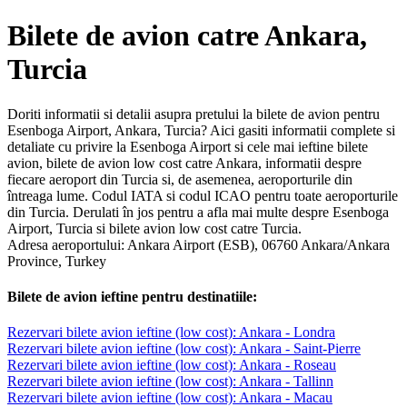
Bilete de avion catre Ankara,
Turcia
Doriti informatii si detalii asupra pretului la bilete de avion pentru
Esenboga Airport, Ankara, Turcia? Aici gasiti informatii complete si
detaliate cu privire la Esenboga Airport si cele mai ieftine bilete
avion, bilete de avion low cost catre Ankara, informatii despre
fiecare aeroport din Turcia si, de asemenea, aeroporturile din
întreaga lume. Codul IATA si codul ICAO pentru toate aeroporturile
din Turcia. Derulati în jos pentru a afla mai multe despre Esenboga
Airport, Turcia si bilete avion low cost catre Turcia.
Adresa aeroportului: Ankara Airport (ESB), 06760 Ankara/Ankara
Province, Turkey
Bilete de avion ieftine pentru destinatiile:
Rezervari bilete avion ieftine (low cost): Ankara - Londra
Rezervari bilete avion ieftine (low cost): Ankara - Saint-Pierre
Rezervari bilete avion ieftine (low cost): Ankara - Roseau
Rezervari bilete avion ieftine (low cost): Ankara - Tallinn
Rezervari bilete avion ieftine (low cost): Ankara - Macau