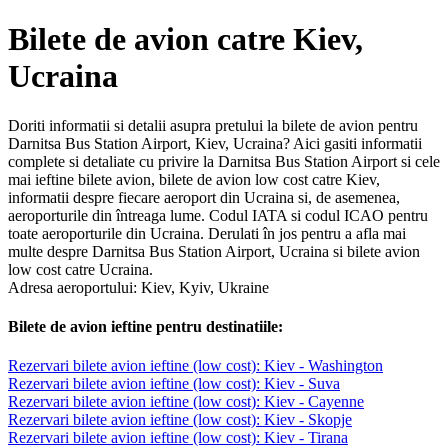
Bilete de avion catre Kiev,
Ucraina
Doriti informatii si detalii asupra pretului la bilete de avion pentru
Darnitsa Bus Station Airport, Kiev, Ucraina? Aici gasiti informatii
complete si detaliate cu privire la Darnitsa Bus Station Airport si cele
mai ieftine bilete avion, bilete de avion low cost catre Kiev,
informatii despre fiecare aeroport din Ucraina si, de asemenea,
aeroporturile din întreaga lume. Codul IATA si codul ICAO pentru
toate aeroporturile din Ucraina. Derulati în jos pentru a afla mai
multe despre Darnitsa Bus Station Airport, Ucraina si bilete avion
low cost catre Ucraina.
Adresa aeroportului: Kiev, Kyiv, Ukraine
Bilete de avion ieftine pentru destinatiile:
Rezervari bilete avion ieftine (low cost): Kiev - Washington
Rezervari bilete avion ieftine (low cost): Kiev - Suva
Rezervari bilete avion ieftine (low cost): Kiev - Cayenne
Rezervari bilete avion ieftine (low cost): Kiev - Skopje
Rezervari bilete avion ieftine (low cost): Kiev - Tirana