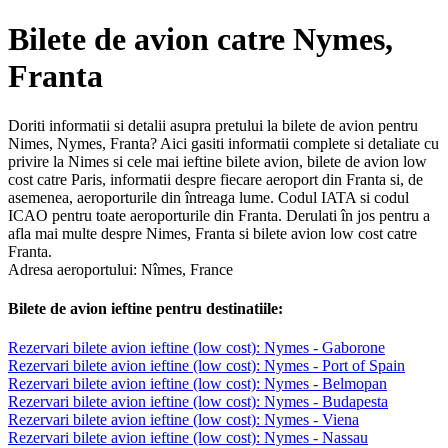
Bilete de avion catre Nymes,
Franta
Doriti informatii si detalii asupra pretului la bilete de avion pentru
Nimes, Nymes, Franta? Aici gasiti informatii complete si detaliate cu
privire la Nimes si cele mai ieftine bilete avion, bilete de avion low
cost catre Paris, informatii despre fiecare aeroport din Franta si, de
asemenea, aeroporturile din întreaga lume. Codul IATA si codul
ICAO pentru toate aeroporturile din Franta. Derulati în jos pentru a
afla mai multe despre Nimes, Franta si bilete avion low cost catre
Franta.
Adresa aeroportului: Nîmes, France
Bilete de avion ieftine pentru destinatiile:
Rezervari bilete avion ieftine (low cost): Nymes - Gaborone
Rezervari bilete avion ieftine (low cost): Nymes - Port of Spain
Rezervari bilete avion ieftine (low cost): Nymes - Belmopan
Rezervari bilete avion ieftine (low cost): Nymes - Budapesta
Rezervari bilete avion ieftine (low cost): Nymes - Viena
Rezervari bilete avion ieftine (low cost): Nymes - Nassau