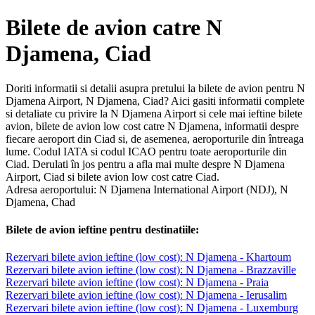
Bilete de avion catre N
Djamena, Ciad
Doriti informatii si detalii asupra pretului la bilete de avion pentru N
Djamena Airport, N Djamena, Ciad? Aici gasiti informatii complete
si detaliate cu privire la N Djamena Airport si cele mai ieftine bilete
avion, bilete de avion low cost catre N Djamena, informatii despre
fiecare aeroport din Ciad si, de asemenea, aeroporturile din întreaga
lume. Codul IATA si codul ICAO pentru toate aeroporturile din
Ciad. Derulati în jos pentru a afla mai multe despre N Djamena
Airport, Ciad si bilete avion low cost catre Ciad.
Adresa aeroportului: N Djamena International Airport (NDJ), N
Djamena, Chad
Bilete de avion ieftine pentru destinatiile:
Rezervari bilete avion ieftine (low cost): N Djamena - Khartoum
Rezervari bilete avion ieftine (low cost): N Djamena - Brazzaville
Rezervari bilete avion ieftine (low cost): N Djamena - Praia
Rezervari bilete avion ieftine (low cost): N Djamena - Ierusalim
Rezervari bilete avion ieftine (low cost): N Djamena - Luxemburg