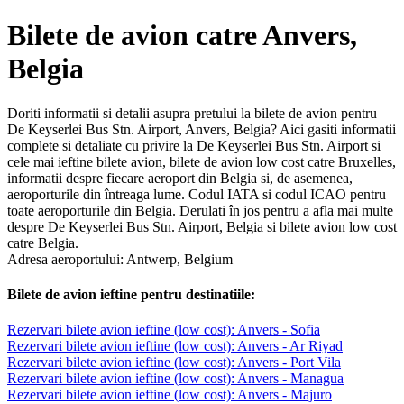
Bilete de avion catre Anvers,
Belgia
Doriti informatii si detalii asupra pretului la bilete de avion pentru
De Keyserlei Bus Stn. Airport, Anvers, Belgia? Aici gasiti informatii
complete si detaliate cu privire la De Keyserlei Bus Stn. Airport si
cele mai ieftine bilete avion, bilete de avion low cost catre Bruxelles,
informatii despre fiecare aeroport din Belgia si, de asemenea,
aeroporturile din întreaga lume. Codul IATA si codul ICAO pentru
toate aeroporturile din Belgia. Derulati în jos pentru a afla mai multe
despre De Keyserlei Bus Stn. Airport, Belgia si bilete avion low cost
catre Belgia.
Adresa aeroportului: Antwerp, Belgium
Bilete de avion ieftine pentru destinatiile:
Rezervari bilete avion ieftine (low cost): Anvers - Sofia
Rezervari bilete avion ieftine (low cost): Anvers - Ar Riyad
Rezervari bilete avion ieftine (low cost): Anvers - Port Vila
Rezervari bilete avion ieftine (low cost): Anvers - Managua
Rezervari bilete avion ieftine (low cost): Anvers - Majuro