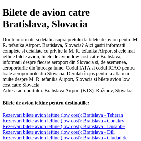
Bilete de avion catre
Bratislava, Slovacia
Doriti informatii si detalii asupra pretului la bilete de avion pentru M.
R. tefanika Airport, Bratislava, Slovacia? Aici gasiti informatii
complete si detaliate cu privire la M. R. tefanika Airport si cele mai
ieftine bilete avion, bilete de avion low cost catre Bratislava,
informatii despre fiecare aeroport din Slovacia si, de asemenea,
aeroporturile din întreaga lume. Codul IATA si codul ICAO pentru
toate aeroporturile din Slovacia. Derulati în jos pentru a afla mai
multe despre M. R. tefanika Airport, Slovacia si bilete avion low
cost catre Slovacia.
Adresa aeroportului: Bratislava Airport (BTS), Ružinov, Slovakia
Bilete de avion ieftine pentru destinatiile:
Rezervari bilete avion ieftine (low cost): Bratislava - Teheran
Rezervari bilete avion ieftine (low cost): Bratislava - Conakry
Rezervari bilete avion ieftine (low cost): Bratislava - Dusanbe
Rezervari bilete avion ieftine (low cost): Bratislava - Dili
Rezervari bilete avion ieftine (low cost): Bratislava - Ciudad de