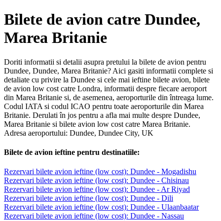
Bilete de avion catre Dundee,
Marea Britanie
Doriti informatii si detalii asupra pretului la bilete de avion pentru
Dundee, Dundee, Marea Britanie? Aici gasiti informatii complete si
detaliate cu privire la Dundee si cele mai ieftine bilete avion, bilete
de avion low cost catre Londra, informatii despre fiecare aeroport
din Marea Britanie si, de asemenea, aeroporturile din întreaga lume.
Codul IATA si codul ICAO pentru toate aeroporturile din Marea
Britanie. Derulati în jos pentru a afla mai multe despre Dundee,
Marea Britanie si bilete avion low cost catre Marea Britanie.
Adresa aeroportului: Dundee, Dundee City, UK
Bilete de avion ieftine pentru destinatiile:
Rezervari bilete avion ieftine (low cost): Dundee - Mogadishu
Rezervari bilete avion ieftine (low cost): Dundee - Chisinau
Rezervari bilete avion ieftine (low cost): Dundee - Ar Riyad
Rezervari bilete avion ieftine (low cost): Dundee - Dili
Rezervari bilete avion ieftine (low cost): Dundee - Ulaanbaatar
Rezervari bilete avion ieftine (low cost): Dundee - Nassau