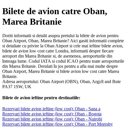
Bilete de avion catre Oban,
Marea Britanie
Doriti informatii si detalii asupra pretului la bilete de avion pentru
Oban Airport, Oban, Marea Britanie? Aici gasiti informatii complete
si detaliate cu privire la Oban Airport si cele mai ieftine bilete avion,
bilete de avion low cost catre Londra, informatii despre fiecare
aeroport din Marea Britanie si, de asemenea, aeroporturile din
întreaga lume. Codul IATA si codul ICAO pentru toate aeroporturile
din Marea Britanie. Derulati în jos pentru a afla mai multe despre
Oban Airport, Marea Britanie si bilete avion low cost catre Marea
Britanie.
Adresa aeroportului: Oban Airport (OBN), Oban, Argyll and Bute
PA37 1SW, UK
Bilete de avion ieftine pentru destinatiile:
Rezervari bilete avion ieftine (low cost): Oban - Sana a
Rezervari bilete avion ieftine (low cost): Oban - Bogota
Rezervari bilete avion ieftine (low cost): Oban - Nairobi
Rezervari bilete avion ieftine (low cost): Oban - Port Moresby