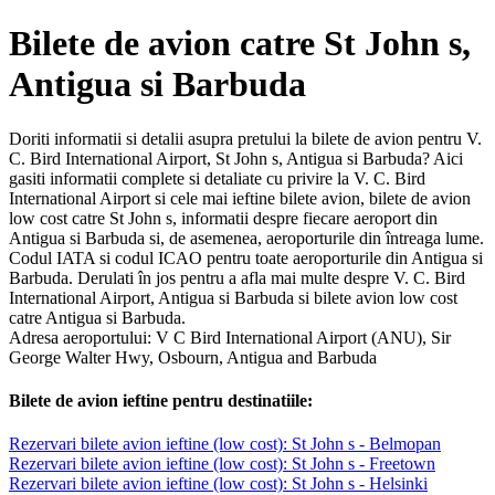
Bilete de avion catre St John s,
Antigua si Barbuda
Doriti informatii si detalii asupra pretului la bilete de avion pentru V.
C. Bird International Airport, St John s, Antigua si Barbuda? Aici
gasiti informatii complete si detaliate cu privire la V. C. Bird
International Airport si cele mai ieftine bilete avion, bilete de avion
low cost catre St John s, informatii despre fiecare aeroport din
Antigua si Barbuda si, de asemenea, aeroporturile din întreaga lume.
Codul IATA si codul ICAO pentru toate aeroporturile din Antigua si
Barbuda. Derulati în jos pentru a afla mai multe despre V. C. Bird
International Airport, Antigua si Barbuda si bilete avion low cost
catre Antigua si Barbuda.
Adresa aeroportului: V C Bird International Airport (ANU), Sir
George Walter Hwy, Osbourn, Antigua and Barbuda
Bilete de avion ieftine pentru destinatiile:
Rezervari bilete avion ieftine (low cost): St John s - Belmopan
Rezervari bilete avion ieftine (low cost): St John s - Freetown
Rezervari bilete avion ieftine (low cost): St John s - Helsinki