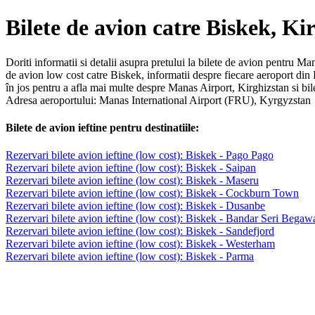
Bilete de avion catre Biskek, Ki
Doriti informatii si detalii asupra pretului la bilete de avion pentru Ma
de avion low cost catre Biskek, informatii despre fiecare aeroport din
în jos pentru a afla mai multe despre Manas Airport, Kirghizstan si bil
Adresa aeroportului: Manas International Airport (FRU), Kyrgyzstan
Bilete de avion ieftine pentru destinatiile:
Rezervari bilete avion ieftine (low cost): Biskek - Pago Pago
Rezervari bilete avion ieftine (low cost): Biskek - Saipan
Rezervari bilete avion ieftine (low cost): Biskek - Maseru
Rezervari bilete avion ieftine (low cost): Biskek - Cockburn Town
Rezervari bilete avion ieftine (low cost): Biskek - Dusanbe
Rezervari bilete avion ieftine (low cost): Biskek - Bandar Seri Begaw
Rezervari bilete avion ieftine (low cost): Biskek - Sandefjord
Rezervari bilete avion ieftine (low cost): Biskek - Westerham
Rezervari bilete avion ieftine (low cost): Biskek - Parma