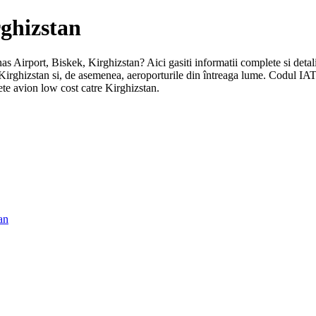
rghizstan
nas Airport, Biskek, Kirghizstan? Aici gasiti informatii complete si detali
 Kirghizstan si, de asemenea, aeroporturile din întreaga lume. Codul IA
ete avion low cost catre Kirghizstan.
an