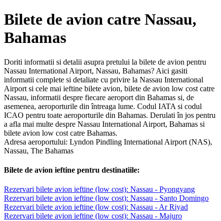
Bilete de avion catre Nassau,
Bahamas
Doriti informatii si detalii asupra pretului la bilete de avion pentru
Nassau International Airport, Nassau, Bahamas? Aici gasiti
informatii complete si detaliate cu privire la Nassau International
Airport si cele mai ieftine bilete avion, bilete de avion low cost catre
Nassau, informatii despre fiecare aeroport din Bahamas si, de
asemenea, aeroporturile din întreaga lume. Codul IATA si codul
ICAO pentru toate aeroporturile din Bahamas. Derulati în jos pentru
a afla mai multe despre Nassau International Airport, Bahamas si
bilete avion low cost catre Bahamas.
Adresa aeroportului: Lyndon Pindling International Airport (NAS),
Nassau, The Bahamas
Bilete de avion ieftine pentru destinatiile:
Rezervari bilete avion ieftine (low cost): Nassau - Pyongyang
Rezervari bilete avion ieftine (low cost): Nassau - Santo Domingo
Rezervari bilete avion ieftine (low cost): Nassau - Ar Riyad
Rezervari bilete avion ieftine (low cost): Nassau - Majuro