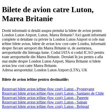
Bilete de avion catre Luton,
Marea Britanie
Doriti informatii si detalii asupra pretului la bilete de avion pentru
London Luton Airport, Luton, Marea Britanie? Aici gasiti informatii
complete si detaliate cu privire la London Luton Airport si cele mai
ieftine bilete avion, bilete de avion low cost catre Londra, informatii
despre fiecare aeroport din Marea Britanie si, de asemenea,
aeroporturile din întreaga lume. Codul IATA si codul ICAO pentru
toate aeroporturile din Marea Britanie. Derulati în jos pentru a afla
mai multe despre London Luton Airport, Marea Britanie si bilete
avion low cost catre Marea Britanie.
Adresa aeroportului: London Luton Airport (LTN), UK
Bilete de avion ieftine pentru destinatiile:
Rezervari bilete avion ieftine (low cost): Luton - Pyongyang
Rezervari bilete avion ieftine (low cost): Luton - Santiago de Chile
Rezervari bilete avion ieftine (low cost): Luton - Papeete
Rezervari bilete avion ieftine (low cost): Luton - Saipan
Rezervari bilete avion ieftine (low cost): Luton - Belgrad