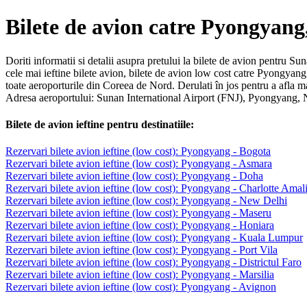
Bilete de avion catre Pyongyan
Doriti informatii si detalii asupra pretului la bilete de avion pentru S
cele mai ieftine bilete avion, bilete de avion low cost catre Pyongya
toate aeroporturile din Coreea de Nord. Derulati în jos pentru a afla 
Adresa aeroportului: Sunan International Airport (FNJ), Pyongyang,
Bilete de avion ieftine pentru destinatiile:
Rezervari bilete avion ieftine (low cost): Pyongyang - Bogota
Rezervari bilete avion ieftine (low cost): Pyongyang - Asmara
Rezervari bilete avion ieftine (low cost): Pyongyang - Doha
Rezervari bilete avion ieftine (low cost): Pyongyang - Charlotte Amal
Rezervari bilete avion ieftine (low cost): Pyongyang - New Delhi
Rezervari bilete avion ieftine (low cost): Pyongyang - Maseru
Rezervari bilete avion ieftine (low cost): Pyongyang - Honiara
Rezervari bilete avion ieftine (low cost): Pyongyang - Kuala Lumpur
Rezervari bilete avion ieftine (low cost): Pyongyang - Port Vila
Rezervari bilete avion ieftine (low cost): Pyongyang - Districtul Faro
Rezervari bilete avion ieftine (low cost): Pyongyang - Marsilia
Rezervari bilete avion ieftine (low cost): Pyongyang - Avignon