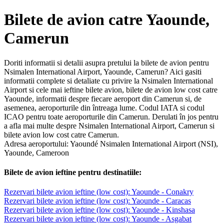
Bilete de avion catre Yaounde,
Camerun
Doriti informatii si detalii asupra pretului la bilete de avion pentru
Nsimalen International Airport, Yaounde, Camerun? Aici gasiti
informatii complete si detaliate cu privire la Nsimalen International
Airport si cele mai ieftine bilete avion, bilete de avion low cost catre
Yaounde, informatii despre fiecare aeroport din Camerun si, de
asemenea, aeroporturile din întreaga lume. Codul IATA si codul
ICAO pentru toate aeroporturile din Camerun. Derulati în jos pentru
a afla mai multe despre Nsimalen International Airport, Camerun si
bilete avion low cost catre Camerun.
Adresa aeroportului: Yaoundé Nsimalen International Airport (NSI),
Yaounde, Cameroon
Bilete de avion ieftine pentru destinatiile:
Rezervari bilete avion ieftine (low cost): Yaounde - Conakry
Rezervari bilete avion ieftine (low cost): Yaounde - Caracas
Rezervari bilete avion ieftine (low cost): Yaounde - Kinshasa
Rezervari bilete avion ieftine (low cost): Yaounde - Asgabat