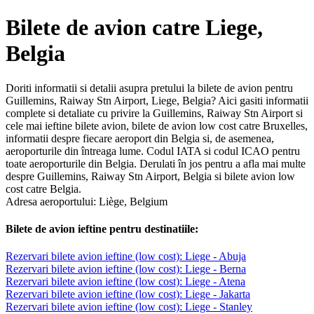
Bilete de avion catre Liege,
Belgia
Doriti informatii si detalii asupra pretului la bilete de avion pentru
Guillemins, Raiway Stn Airport, Liege, Belgia? Aici gasiti informatii
complete si detaliate cu privire la Guillemins, Raiway Stn Airport si
cele mai ieftine bilete avion, bilete de avion low cost catre Bruxelles,
informatii despre fiecare aeroport din Belgia si, de asemenea,
aeroporturile din întreaga lume. Codul IATA si codul ICAO pentru
toate aeroporturile din Belgia. Derulati în jos pentru a afla mai multe
despre Guillemins, Raiway Stn Airport, Belgia si bilete avion low
cost catre Belgia.
Adresa aeroportului: Liège, Belgium
Bilete de avion ieftine pentru destinatiile:
Rezervari bilete avion ieftine (low cost): Liege - Abuja
Rezervari bilete avion ieftine (low cost): Liege - Berna
Rezervari bilete avion ieftine (low cost): Liege - Atena
Rezervari bilete avion ieftine (low cost): Liege - Jakarta
Rezervari bilete avion ieftine (low cost): Liege - Stanley