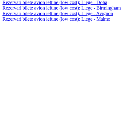
Rezervari bilete avion ieftine (low cost): Liege - Doha
Rezervari bilete avion ieftine (low cost): Liege - Birmingham
Rezervari bilete avion ieftine (low cost): Liege - Avignon
Rezervari bilete avion ieftine (low cost): Liege - Malmo