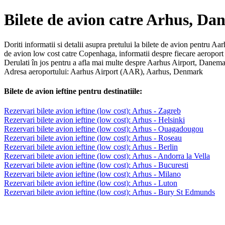
Bilete de avion catre Arhus, D
Doriti informatii si detalii asupra pretului la bilete de avion pentru Aa
de avion low cost catre Copenhaga, informatii despre fiecare aeropor
Derulati în jos pentru a afla mai multe despre Aarhus Airport, Danema
Adresa aeroportului: Aarhus Airport (AAR), Aarhus, Denmark
Bilete de avion ieftine pentru destinatiile:
Rezervari bilete avion ieftine (low cost): Arhus - Zagreb
Rezervari bilete avion ieftine (low cost): Arhus - Helsinki
Rezervari bilete avion ieftine (low cost): Arhus - Ouagadougou
Rezervari bilete avion ieftine (low cost): Arhus - Roseau
Rezervari bilete avion ieftine (low cost): Arhus - Berlin
Rezervari bilete avion ieftine (low cost): Arhus - Andorra la Vella
Rezervari bilete avion ieftine (low cost): Arhus - Bucuresti
Rezervari bilete avion ieftine (low cost): Arhus - Milano
Rezervari bilete avion ieftine (low cost): Arhus - Luton
Rezervari bilete avion ieftine (low cost): Arhus - Bury St Edmunds