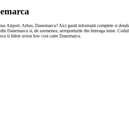
anemarca
rhus Airport, Arhus, Danemarca? Aici gasiti informatii complete si detaliat
t din Danemarca si, de asemenea, aeroporturile din întreaga lume. Cod
rca si bilete avion low cost catre Danemarca.