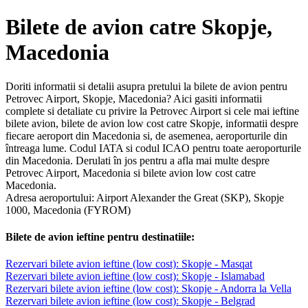
Bilete de avion catre Skopje,
Macedonia
Doriti informatii si detalii asupra pretului la bilete de avion pentru
Petrovec Airport, Skopje, Macedonia? Aici gasiti informatii
complete si detaliate cu privire la Petrovec Airport si cele mai ieftine
bilete avion, bilete de avion low cost catre Skopje, informatii despre
fiecare aeroport din Macedonia si, de asemenea, aeroporturile din
întreaga lume. Codul IATA si codul ICAO pentru toate aeroporturile
din Macedonia. Derulati în jos pentru a afla mai multe despre
Petrovec Airport, Macedonia si bilete avion low cost catre
Macedonia.
Adresa aeroportului: Airport Alexander the Great (SKP), Skopje
1000, Macedonia (FYROM)
Bilete de avion ieftine pentru destinatiile:
Rezervari bilete avion ieftine (low cost): Skopje - Masqat
Rezervari bilete avion ieftine (low cost): Skopje - Islamabad
Rezervari bilete avion ieftine (low cost): Skopje - Andorra la Vella
Rezervari bilete avion ieftine (low cost): Skopje - Belgrad