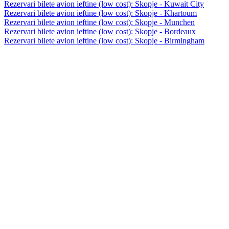
Rezervari bilete avion ieftine (low cost): Skopje - Kuwait City
Rezervari bilete avion ieftine (low cost): Skopje - Khartoum
Rezervari bilete avion ieftine (low cost): Skopje - Munchen
Rezervari bilete avion ieftine (low cost): Skopje - Bordeaux
Rezervari bilete avion ieftine (low cost): Skopje - Birmingham