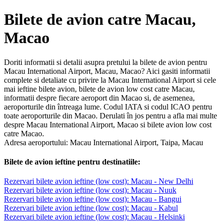
Bilete de avion catre Macau,
Macao
Doriti informatii si detalii asupra pretului la bilete de avion pentru
Macau International Airport, Macau, Macao? Aici gasiti informatii
complete si detaliate cu privire la Macau International Airport si cele
mai ieftine bilete avion, bilete de avion low cost catre Macau,
informatii despre fiecare aeroport din Macao si, de asemenea,
aeroporturile din întreaga lume. Codul IATA si codul ICAO pentru
toate aeroporturile din Macao. Derulati în jos pentru a afla mai multe
despre Macau International Airport, Macao si bilete avion low cost
catre Macao.
Adresa aeroportului: Macau International Airport, Taipa, Macau
Bilete de avion ieftine pentru destinatiile:
Rezervari bilete avion ieftine (low cost): Macau - New Delhi
Rezervari bilete avion ieftine (low cost): Macau - Nuuk
Rezervari bilete avion ieftine (low cost): Macau - Bangui
Rezervari bilete avion ieftine (low cost): Macau - Kabul
Rezervari bilete avion ieftine (low cost): Macau - Helsinki