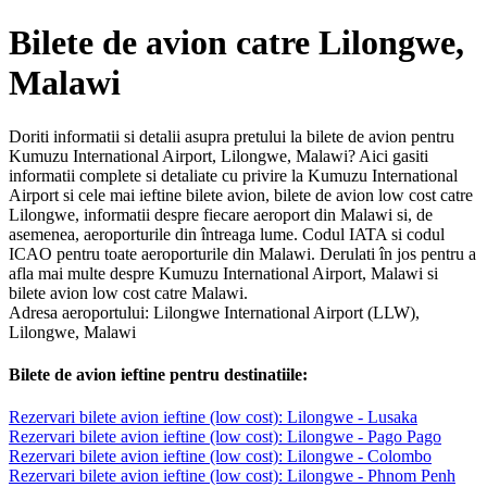
Bilete de avion catre Lilongwe,
Malawi
Doriti informatii si detalii asupra pretului la bilete de avion pentru
Kumuzu International Airport, Lilongwe, Malawi? Aici gasiti
informatii complete si detaliate cu privire la Kumuzu International
Airport si cele mai ieftine bilete avion, bilete de avion low cost catre
Lilongwe, informatii despre fiecare aeroport din Malawi si, de
asemenea, aeroporturile din întreaga lume. Codul IATA si codul
ICAO pentru toate aeroporturile din Malawi. Derulati în jos pentru a
afla mai multe despre Kumuzu International Airport, Malawi si
bilete avion low cost catre Malawi.
Adresa aeroportului: Lilongwe International Airport (LLW),
Lilongwe, Malawi
Bilete de avion ieftine pentru destinatiile:
Rezervari bilete avion ieftine (low cost): Lilongwe - Lusaka
Rezervari bilete avion ieftine (low cost): Lilongwe - Pago Pago
Rezervari bilete avion ieftine (low cost): Lilongwe - Colombo
Rezervari bilete avion ieftine (low cost): Lilongwe - Phnom Penh