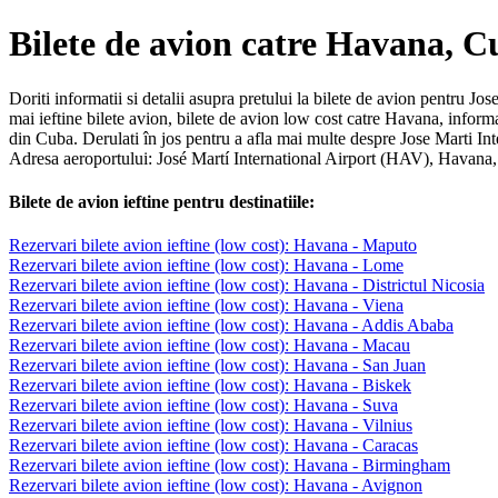
Bilete de avion catre Havana, 
Doriti informatii si detalii asupra pretului la bilete de avion pentru Jo
mai ieftine bilete avion, bilete de avion low cost catre Havana, infor
din Cuba. Derulati în jos pentru a afla mai multe despre Jose Marti Int
Adresa aeroportului: José Martí International Airport (HAV), Havana
Bilete de avion ieftine pentru destinatiile:
Rezervari bilete avion ieftine (low cost): Havana - Maputo
Rezervari bilete avion ieftine (low cost): Havana - Lome
Rezervari bilete avion ieftine (low cost): Havana - Districtul Nicosia
Rezervari bilete avion ieftine (low cost): Havana - Viena
Rezervari bilete avion ieftine (low cost): Havana - Addis Ababa
Rezervari bilete avion ieftine (low cost): Havana - Macau
Rezervari bilete avion ieftine (low cost): Havana - San Juan
Rezervari bilete avion ieftine (low cost): Havana - Biskek
Rezervari bilete avion ieftine (low cost): Havana - Suva
Rezervari bilete avion ieftine (low cost): Havana - Vilnius
Rezervari bilete avion ieftine (low cost): Havana - Caracas
Rezervari bilete avion ieftine (low cost): Havana - Birmingham
Rezervari bilete avion ieftine (low cost): Havana - Avignon