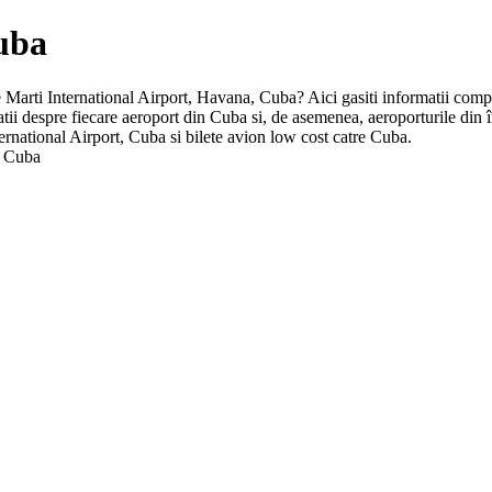
Cuba
se Marti International Airport, Havana, Cuba? Aici gasiti informatii comple
matii despre fiecare aeroport din Cuba si, de asemenea, aeroporturile di
ernational Airport, Cuba si bilete avion low cost catre Cuba.
, Cuba