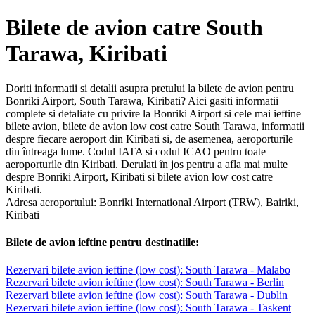
Bilete de avion catre South
Tarawa, Kiribati
Doriti informatii si detalii asupra pretului la bilete de avion pentru
Bonriki Airport, South Tarawa, Kiribati? Aici gasiti informatii
complete si detaliate cu privire la Bonriki Airport si cele mai ieftine
bilete avion, bilete de avion low cost catre South Tarawa, informatii
despre fiecare aeroport din Kiribati si, de asemenea, aeroporturile
din întreaga lume. Codul IATA si codul ICAO pentru toate
aeroporturile din Kiribati. Derulati în jos pentru a afla mai multe
despre Bonriki Airport, Kiribati si bilete avion low cost catre
Kiribati.
Adresa aeroportului: Bonriki International Airport (TRW), Bairiki,
Kiribati
Bilete de avion ieftine pentru destinatiile:
Rezervari bilete avion ieftine (low cost): South Tarawa - Malabo
Rezervari bilete avion ieftine (low cost): South Tarawa - Berlin
Rezervari bilete avion ieftine (low cost): South Tarawa - Dublin
Rezervari bilete avion ieftine (low cost): South Tarawa - Taskent