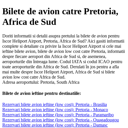
Bilete de avion catre Pretoria,
Africa de Sud
Doriti informatii si detalii asupra pretului la bilete de avion pentru
Iscor Heliport Airport, Pretoria, Africa de Sud? Aici gasiti informatii
complete si detaliate cu privire la Iscor Heliport Airport si cele mai
ieftine bilete avion, bilete de avion low cost catre Pretoria, informatii
despre fiecare aeroport din Africa de Sud si, de asemenea,
aeroporturile din întreaga lume. Codul IATA si codul ICAO pentru
toate aeroporturile din Africa de Sud. Derulati în jos pentru a afla
mai multe despre Iscor Heliport Airport, Africa de Sud si bilete
avion low cost catre Africa de Sud.
Adresa aeroportului: Pretoria, South Africa
Bilete de avion ieftine pentru destinatiile:
Rezervari bilete avion ieftine (low cost): Pretoria - Brasilia
Rezervari bilete avion ieftine (low cost): Pretoria - Monaco
Rezervari bilete avion ieftine (low cost): Pretoria - Paramaribo
Rezervari bilete avion ieftine (low cost): Pretoria - Ouagadougou
Rezervari bilete avion ieftine (low cost): Pretoria - Damasc