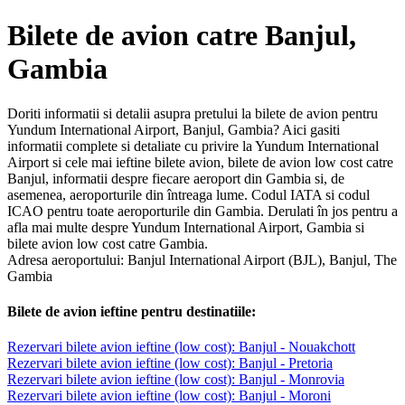
Bilete de avion catre Banjul,
Gambia
Doriti informatii si detalii asupra pretului la bilete de avion pentru
Yundum International Airport, Banjul, Gambia? Aici gasiti
informatii complete si detaliate cu privire la Yundum International
Airport si cele mai ieftine bilete avion, bilete de avion low cost catre
Banjul, informatii despre fiecare aeroport din Gambia si, de
asemenea, aeroporturile din întreaga lume. Codul IATA si codul
ICAO pentru toate aeroporturile din Gambia. Derulati în jos pentru a
afla mai multe despre Yundum International Airport, Gambia si
bilete avion low cost catre Gambia.
Adresa aeroportului: Banjul International Airport (BJL), Banjul, The
Gambia
Bilete de avion ieftine pentru destinatiile:
Rezervari bilete avion ieftine (low cost): Banjul - Nouakchott
Rezervari bilete avion ieftine (low cost): Banjul - Pretoria
Rezervari bilete avion ieftine (low cost): Banjul - Monrovia
Rezervari bilete avion ieftine (low cost): Banjul - Moroni