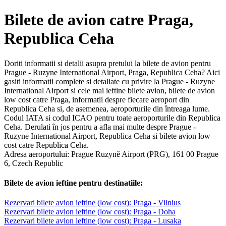
Bilete de avion catre Praga,
Republica Ceha
Doriti informatii si detalii asupra pretului la bilete de avion pentru
Prague - Ruzyne International Airport, Praga, Republica Ceha? Aici
gasiti informatii complete si detaliate cu privire la Prague - Ruzyne
International Airport si cele mai ieftine bilete avion, bilete de avion
low cost catre Praga, informatii despre fiecare aeroport din
Republica Ceha si, de asemenea, aeroporturile din întreaga lume.
Codul IATA si codul ICAO pentru toate aeroporturile din Republica
Ceha. Derulati în jos pentru a afla mai multe despre Prague -
Ruzyne International Airport, Republica Ceha si bilete avion low
cost catre Republica Ceha.
Adresa aeroportului: Prague Ruzyně Airport (PRG), 161 00 Prague
6, Czech Republic
Bilete de avion ieftine pentru destinatiile:
Rezervari bilete avion ieftine (low cost): Praga - Vilnius
Rezervari bilete avion ieftine (low cost): Praga - Doha
Rezervari bilete avion ieftine (low cost): Praga - Lusaka