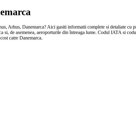
anemarca
rhus, Arhus, Danemarca? Aici gasiti informatii complete si detaliate cu pr
ca si, de asemenea, aeroporturile din întreaga lume. Codul IATA si codu
 cost catre Danemarca.