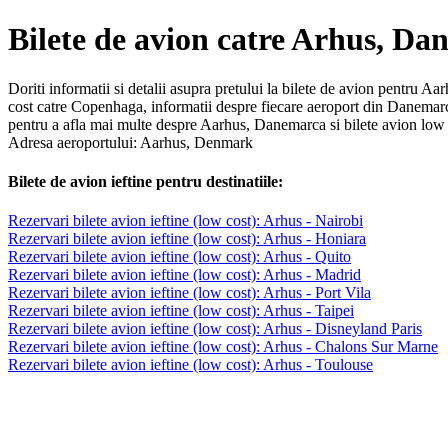
Bilete de avion catre Arhus, D
Doriti informatii si detalii asupra pretului la bilete de avion pentru Aa
cost catre Copenhaga, informatii despre fiecare aeroport din Danemar
pentru a afla mai multe despre Aarhus, Danemarca si bilete avion low
Adresa aeroportului: Aarhus, Denmark
Bilete de avion ieftine pentru destinatiile:
Rezervari bilete avion ieftine (low cost): Arhus - Nairobi
Rezervari bilete avion ieftine (low cost): Arhus - Honiara
Rezervari bilete avion ieftine (low cost): Arhus - Quito
Rezervari bilete avion ieftine (low cost): Arhus - Madrid
Rezervari bilete avion ieftine (low cost): Arhus - Port Vila
Rezervari bilete avion ieftine (low cost): Arhus - Taipei
Rezervari bilete avion ieftine (low cost): Arhus - Disneyland Paris
Rezervari bilete avion ieftine (low cost): Arhus - Chalons Sur Marne
Rezervari bilete avion ieftine (low cost): Arhus - Toulouse