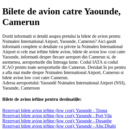
Bilete de avion catre Yaounde,
Camerun
Doriti informatii si detalii asupra pretului la bilete de avion pentru
Nsimalen International Airport, Yaounde, Camerun? Aici gasiti
informatii complete si detaliate cu privire la Nsimalen International
Airport si cele mai ieftine bilete avion, bilete de avion low cost catre
Yaounde, informatii despre fiecare aeroport din Camerun si, de
asemenea, aeroporturile din întreaga lume. Codul IATA si codul
ICAO pentru toate aeroporturile din Camerun. Derulati în jos pentru
a afla mai multe despre Nsimalen International Airport, Camerun si
bilete avion low cost catre Camerun.
Adresa aeroportului: Yaoundé Nsimalen International Airport (NSI),
Yaounde, Cameroon
Bilete de avion ieftine pentru destinatiile:
Rezervari bilete avion ieftine (low cost): Yaounde - Tirana
Rezervari bilete avion ieftine (low cost): Yaounde - Port Vila
Rezervari bilete avion ieftine (low cost): Yaounde - Dusanbe
Rezervari bilete avion ieftine (low cost): Yaounde - Abu Dhabi