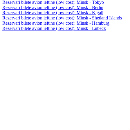
Rezervari bilete avion ieftine (low cost): Minsk - Tokyo
Rezervari bilete avion ieftine (low cost): Minsk - Berlin
Rezervari bilete avion ieftine (low cost): Minsk - Kigali
Rezervari bilete avion ieftine (low cost): Minsk - Shetland Islands
Rezervari bilete avion ieftine (low cost): Minsk - Hamburg
Rezervari bilete avion ieftine (low cost): Minsk - Lubeck