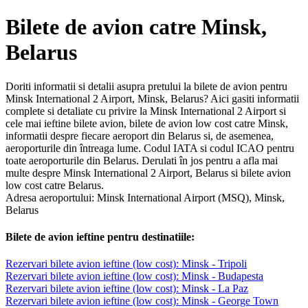
Bilete de avion catre Minsk,
Belarus
Doriti informatii si detalii asupra pretului la bilete de avion pentru
Minsk International 2 Airport, Minsk, Belarus? Aici gasiti informatii
complete si detaliate cu privire la Minsk International 2 Airport si
cele mai ieftine bilete avion, bilete de avion low cost catre Minsk,
informatii despre fiecare aeroport din Belarus si, de asemenea,
aeroporturile din întreaga lume. Codul IATA si codul ICAO pentru
toate aeroporturile din Belarus. Derulati în jos pentru a afla mai
multe despre Minsk International 2 Airport, Belarus si bilete avion
low cost catre Belarus.
Adresa aeroportului: Minsk International Airport (MSQ), Minsk,
Belarus
Bilete de avion ieftine pentru destinatiile:
Rezervari bilete avion ieftine (low cost): Minsk - Tripoli
Rezervari bilete avion ieftine (low cost): Minsk - Budapesta
Rezervari bilete avion ieftine (low cost): Minsk - La Paz
Rezervari bilete avion ieftine (low cost): Minsk - George Town