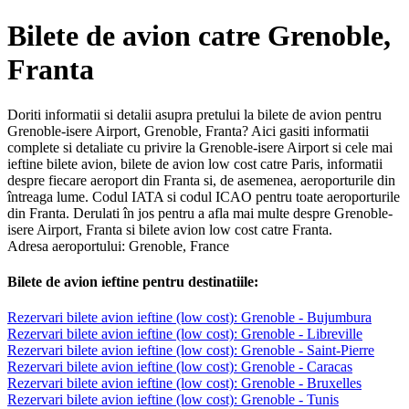
Bilete de avion catre Grenoble,
Franta
Doriti informatii si detalii asupra pretului la bilete de avion pentru
Grenoble-isere Airport, Grenoble, Franta? Aici gasiti informatii
complete si detaliate cu privire la Grenoble-isere Airport si cele mai
ieftine bilete avion, bilete de avion low cost catre Paris, informatii
despre fiecare aeroport din Franta si, de asemenea, aeroporturile din
întreaga lume. Codul IATA si codul ICAO pentru toate aeroporturile
din Franta. Derulati în jos pentru a afla mai multe despre Grenoble-
isere Airport, Franta si bilete avion low cost catre Franta.
Adresa aeroportului: Grenoble, France
Bilete de avion ieftine pentru destinatiile:
Rezervari bilete avion ieftine (low cost): Grenoble - Bujumbura
Rezervari bilete avion ieftine (low cost): Grenoble - Libreville
Rezervari bilete avion ieftine (low cost): Grenoble - Saint-Pierre
Rezervari bilete avion ieftine (low cost): Grenoble - Caracas
Rezervari bilete avion ieftine (low cost): Grenoble - Bruxelles
Rezervari bilete avion ieftine (low cost): Grenoble - Tunis