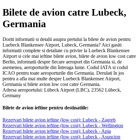
Bilete de avion catre Lubeck,
Germania
Doriti informatii si detalii asupra pretului la bilete de avion pentru
Luebeck Blankensee Airport, Lubeck, Germania? Aici gasiti
informatii complete si detaliate cu privire la Luebeck Blankensee
Airport si cele mai ieftine bilete avion, bilete de avion low cost catre
Berlin, informatii despre fiecare aeroport din Germania si, de
asemenea, aeroporturile din întreaga lume. Codul IATA si codul
ICAO pentru toate aeroporturile din Germania. Derulati în jos
pentru a afla mai multe despre Luebeck Blankensee Airport,
Germania si bilete avion low cost catre Germania.
Adresa aeroportului: Lübeck Airport (LBC), 23562 Lübeck,
Germany
Bilete de avion ieftine pentru destinatiile:
Rezervari bilete avion ieftine (low cost): Lubeck - Zagreb
Rezervari bilete avion ieftine (low cost): Lubeck - Wellington
Rezervari bilete avion ieftine (low cost): Lubeck - Apia
Rezervari bilete avion ieftine (low cost): Lubeck - Asuncion