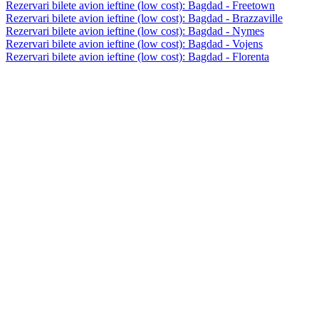
Rezervari bilete avion ieftine (low cost): Bagdad - Freetown
Rezervari bilete avion ieftine (low cost): Bagdad - Brazzaville
Rezervari bilete avion ieftine (low cost): Bagdad - Nymes
Rezervari bilete avion ieftine (low cost): Bagdad - Vojens
Rezervari bilete avion ieftine (low cost): Bagdad - Florenta