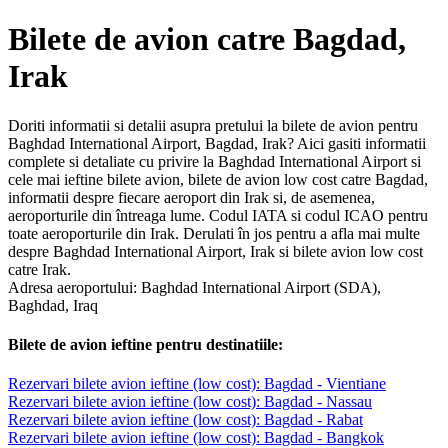
Bilete de avion catre Bagdad,
Irak
Doriti informatii si detalii asupra pretului la bilete de avion pentru
Baghdad International Airport, Bagdad, Irak? Aici gasiti informatii
complete si detaliate cu privire la Baghdad International Airport si
cele mai ieftine bilete avion, bilete de avion low cost catre Bagdad,
informatii despre fiecare aeroport din Irak si, de asemenea,
aeroporturile din întreaga lume. Codul IATA si codul ICAO pentru
toate aeroporturile din Irak. Derulati în jos pentru a afla mai multe
despre Baghdad International Airport, Irak si bilete avion low cost
catre Irak.
Adresa aeroportului: Baghdad International Airport (SDA),
Baghdad, Iraq
Bilete de avion ieftine pentru destinatiile:
Rezervari bilete avion ieftine (low cost): Bagdad - Vientiane
Rezervari bilete avion ieftine (low cost): Bagdad - Nassau
Rezervari bilete avion ieftine (low cost): Bagdad - Rabat
Rezervari bilete avion ieftine (low cost): Bagdad - Bangkok