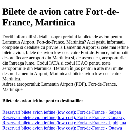
Bilete de avion catre Fort-de-
France, Martinica
Doriti informatii si detalii asupra pretului la bilete de avion pentru
Lamentin Airport, Fort-de-France, Martinica? Aici gasiti informatii
complete si detaliate cu privire la Lamentin Airport si cele mai ieftine
bilete avion, bilete de avion low cost catre Fort-de-France, informatii
despre fiecare aeroport din Martinica si, de asemenea, aeroporturile
din întreaga lume. Codul IATA si codul ICAO pentru toate
aeroporturile din Martinica. Derulati în jos pentru a afla mai multe
despre Lamentin Airport, Martinica si bilete avion low cost catre
Martinica.
Adresa aeroportului: Lamentin Airport (FDF), Fort-de-France,
Martinique
Bilete de avion ieftine pentru destinatiile:
Rezervari bilete avion ieftine (low cost): Fort-de-France - Saipan
Rezervari bilete avion ieftine (low cost): Fort-de-France - Conakry
Rezervari bilete avion ieftine (low cost): Fort-de-France - Ljubljana
Rezervari bilete avion ieftine (low cost): Fort-de-France - Ottawa